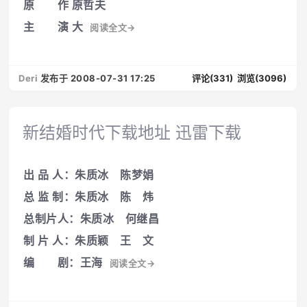
原 作 原哲夫
主 演 大
阅读全文→
Deri
发布于 2008-07-31 17:25
评论(331)
浏览(3096)
新结婚时代下载地址 迅雷下载
出 品 人：朱质冰 陈梦娟
总 监 制：朱质冰 陈 炜
总制片人：朱质冰 何继昌
制 片 人：朱质颖 王 文
编 剧：王海
阅读全文→