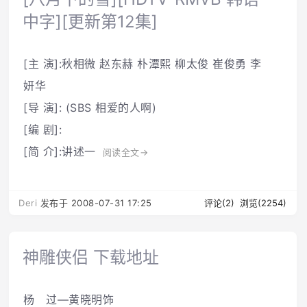
中字][更新第12集]
[主 演]:秋相微 赵东赫 朴潭熙 柳太俊 崔俊勇 李
妍华
[导 演]: (SBS 相爱的人啊)
[编 剧]:
[简 介]:讲述一
阅读全文→
Deri
发布于 2008-07-31 17:25
评论(2)
浏览(2254)
神雕侠侣 下载地址
杨 过―黄晓明饰