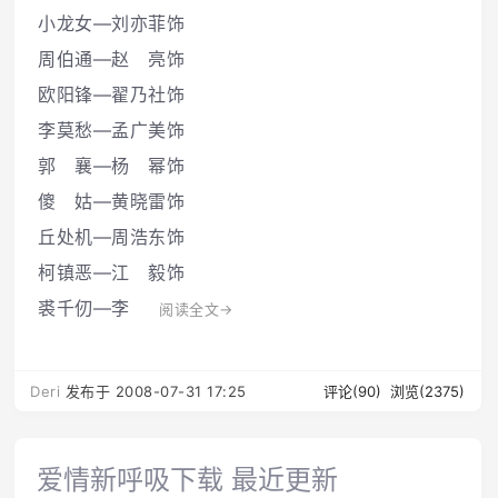
小龙女―刘亦菲饰
周伯通―赵 亮饰
欧阳锋―翟乃社饰
李莫愁―孟广美饰
郭 襄―杨 幂饰
傻 姑―黄晓雷饰
丘处机―周浩东饰
柯镇恶―江 毅饰
裘千仞―李
阅读全文→
Deri
发布于 2008-07-31 17:25
评论(90)
浏览(2375)
爱情新呼吸下载 最近更新