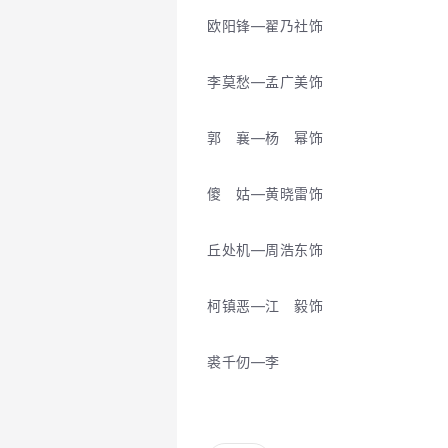
欧阳锋―翟乃社饰
李莫愁―孟广美饰
郭 襄―杨 幂饰
傻 姑―黄晓雷饰
丘处机―周浩东饰
柯镇恶―江 毅饰
裘千仞―李