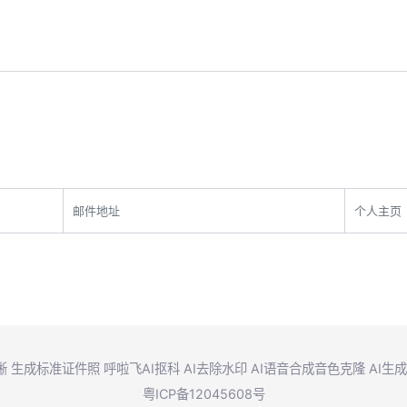
晰
生成标准证件照
呼啦飞AI抠科
AI去除水印
AI语音合成音色克隆
AI生
粤ICP备12045608号