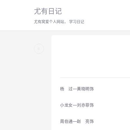
尤有日记
尤有窝爱个人网站， 学习日记
«
杨 过―黄晓明饰
小龙女―刘亦菲饰
周伯通―赵 亮饰