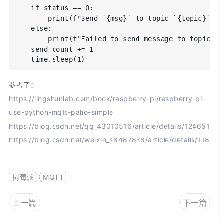
    if status == 0:

        print(f"Send `{msg}` to topic `{topic}`")

    else:

        print(f"Failed to send message to topic {t
    send_count += 1

    time.sleep(1)
参考了：
https://lingshunlab.com/book/raspberry-pi/raspberry-pi-
use-python-mqtt-paho-simple
https://blog.csdn.net/qq_43010516/article/details/12465179
https://blog.csdn.net/weixin_48487878/article/details/1185
树莓派
MQTT
上一篇
下一篇