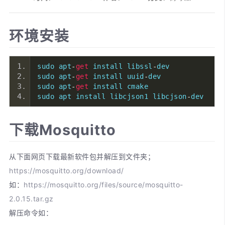
环境安装
sudo apt
-
get
 install libssl
-
dev
sudo apt
-
get
 install uuid
-
dev
sudo apt
-
get
 install cmake
sudo apt install libcjson1 libcjson
-
dev
下载Mosquitto
从下面网页下载最新软件包并解压到文件夹；
https://mosquitto.org/download/
如：
https://mosquitto.org/files/source/mosquitto-
2.0.15.tar.gz
解压命令如：