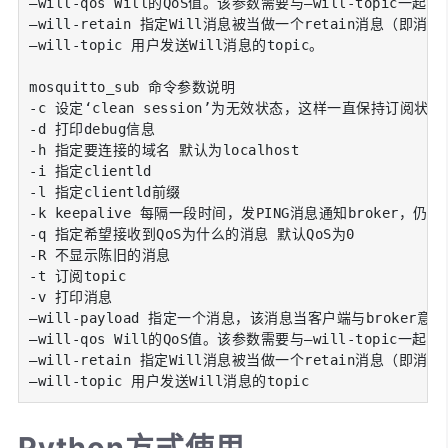
–will-qos Will的QoS值。该参数需要与–will-topic一起使用
–will-retain 指定Will消息被当做一个retain消息（即
–will-topic 用户发送Will消息的topic。

mosquitto_sub 命令参数说明

-c 设定‘clean session’为无效状态，这样一直保持
-d 打印debug信息

-h 指定要连接的域名 默认为localhost

-i 指定clientld

-l 指定clientld前缀

-k keepalive 每隔一段时间，发PING消息通知broker，仍
-q 指定希望接收到QoS为什么的消息 默认QoS为0

-R 不显示陈旧的消息

-t 订阅topic

-v 打印消息

–will-payload 指定一个消息，该消息当客户端与broker意
–will-qos Will的QoS值。该参数需要与–will-topic一起使用
–will-retain 指定Will消息被当做一个retain消息（即
–will-topic 用户发送Will消息的topic
Python方式使用