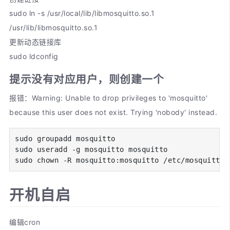
sudo ln -s /usr/local/lib/libmosquitto.so.1
/usr/lib/libmosquitto.so.1
更新动态链接库
sudo ldconfig
提示没有对应用户，则创建一个
报错：Warning: Unable to drop privileges to 'mosquitto'
because this user does not exist. Trying 'nobody' instead.
sudo groupadd mosquitto

sudo useradd -g mosquitto mosquitto

sudo chown -R mosquitto:mosquitto /etc/mosquitto/
开机自启
编辑cron