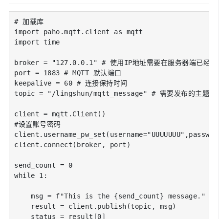
# 加载库

import paho.mqtt.client as mqtt

import time

broker = "127.0.0.1" # 使用IP地址需要在服务器端已
port = 1883 # MQTT 默认端口

keepalive = 60 # 连接保持时间

topic = "/lingshun/mqtt_message" # 需要发布的主题

client = mqtt.Client()

#设置账号密码

client.username_pw_set(username="UUUUUUU",password
client.connect(broker, port)

send_count = 0

while 1:

    msg = f"This is the {send_count} message."

    result = client.publish(topic, msg)

    status = result[0]
