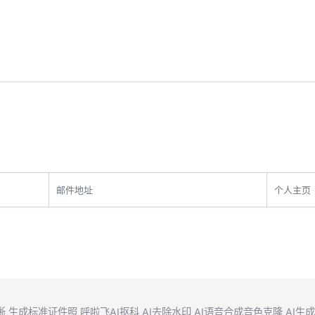
晰
生成标准证件照
呼啦飞AI抠科
AI去除水印
AI语音合成音色克隆
AI生