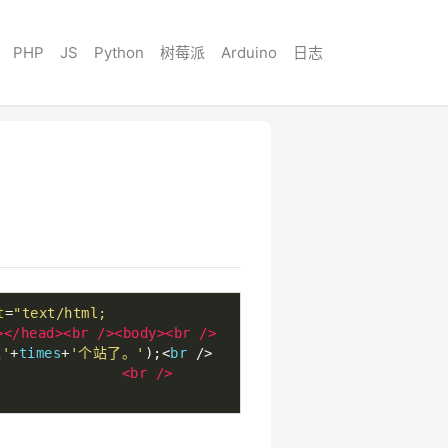
PHP
JS
Python
树莓派
Arduino
日志
t
=
"text/html; 
></head><br
/><body><br
/>
'
+
times
+
'个站了。'
);<
br 
/>
<br
/>