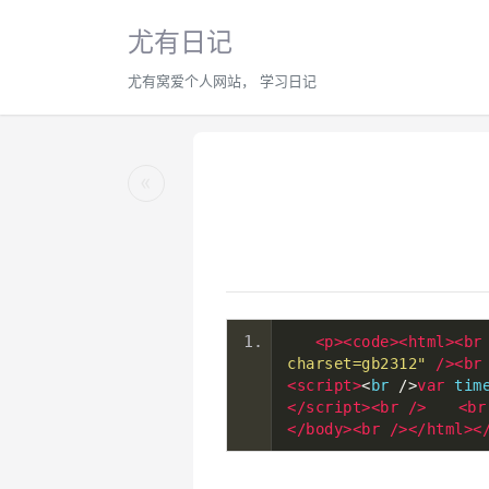
尤有日记
尤有窝爱个人网站， 学习日记
«
<p><code><html><br
charset=gb2312"
/><br
<script>
<
br 
/>
var
 tim
</script><br
/>
<br
</body><br
/></html><