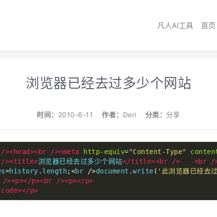
凡人AI工具
首页
浏览器已经去过多少个网站
时间：
2010-6-11
作者：
Deri
分类：
分享
/><head><br
/><meta
http-equiv
=
"Content-Type"
conten
/><title>
浏览器已经去过多少个网站
</title><br
/>
<br
/
es
=
history
.
length
;<
br 
/>
document
.
write
(
'此浏览器已经去过
/><p></p><br
/><p></p>
/code></p>