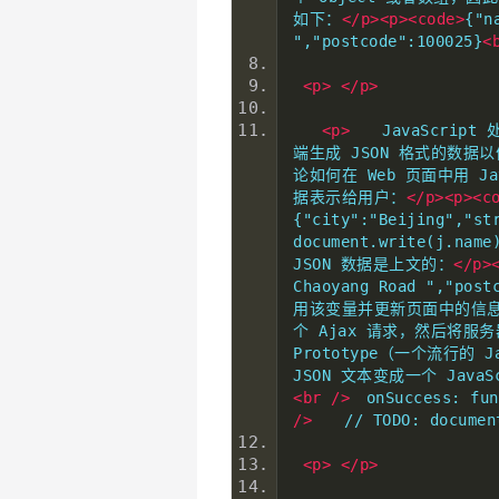
如下：
</p><p><code>
{"n
","postcode":100025}
<
<p>
</p>
<p>
　　JavaScript 
端生成 JSON 格式的数据以
论如何在 Web 页面中用 Ja
据表示给用户：
</p><p><c
{"city":"Beijing","st
document.write(j.name
JSON 数据是上文的：
</p>
Chaoyang Road ","post
用该变量并更新页面中的信息了
个 Ajax 请求，然后将服务
Prototype（一个流行的 Ja
JSON 文本变成一个 JavaS
<br
/>
　onSuccess: fun
/>
　　// TODO: document
<p>
</p>