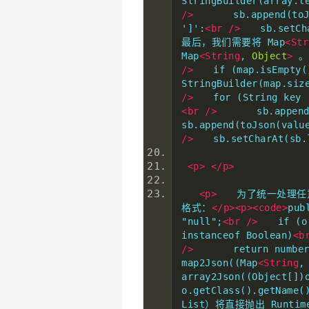
StringBuilder(array.l
/>
　　　　sb.append(toJ
']':
<br
/>
　　sb.setCha
最后，我们需要将 Map
<Str
Map
<String
, 
Object
>
 
/>
　　if (map.isEmpty(
StringBuilder(map.siz
/>
　　for (String key 
<br
/>
　　　　sb.append
sb.append(toJson(valu
/>
　　sb.setCharAt(sb.
<p>
</p>
<p>
　　为了统一处理任意的
格式：
</p><p><code>
pub
"null";
<br
/>
　　if (o 
instanceof Boolean)
<b
/>
　　　　return number2
map2Json((Map
<String
,
array2Json((Object[])
o.getClass().getName(
List）将直接抛出 Runti