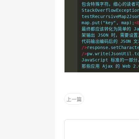
包含特殊字符。细心的读者可
StackOverflowExceptio
testRecurrsiveMap2Jso
map.put("key", map);
<
最终都应该转化为简单的 Ja
架输出 JSON 时，需要设置
代码输出编码后的 JSON 
/>
response.setCharact
/>
pw.write(JsonUtil.t
JavaScript 标准的一
那些应用 Ajax 的 Web
上一篇