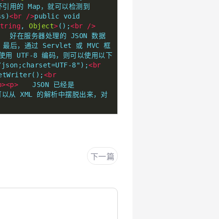
用的 Map，就可以检测到 
ss)
<br
/>
public void 
tring
, 
Object
>
();
<br
/>
　　好在服务器处理的 JSON 数据
最后，通过 Servlet 或 MVC 框
器使用 UTF-8 编码，则可以使用以下
/json;charset=UTF-8");
<br
etWriter();
<br
p><p>
　　JSON 已经是 
们可以从 XML 的解析中摆脱出来，对
下一篇