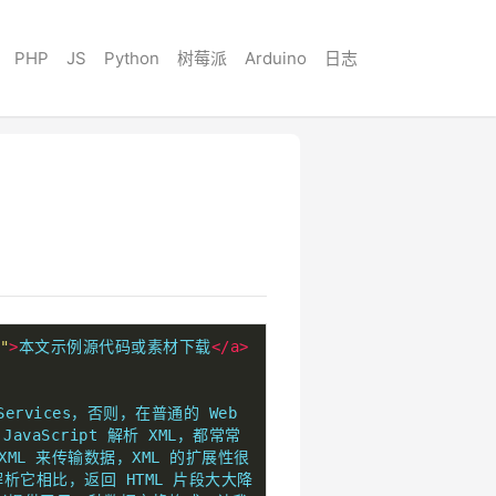
PHP
JS
Python
树莓派
Arduino
日志
"
>
本文示例源代码或素材下载
</a>
vices，否则，在普通的 Web 
aScript 解析 XML，都常常
ML 来传输数据，XML 的扩展性很
解析它相比，返回 HTML 片段大大降