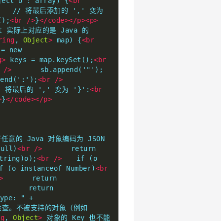
ect o : array) {
<br
　　// 将最后添加的 ',' 变为 
();
<br
/>
}
</code></p><p>
ct 实际上对应的是 Java 的 
ring
, 
Object
>
 map) {
<br
= new 
g>
 keys = map.keySet();
<br
/>
　　　　sb.append('"');
nd(':');
<br
/>
 将最后的 ',' 变为 '}':
<br
>
}
</code></p>
意的 Java 对象编码为 JSON 
ull)
<br
/>
　　　　return 
tring)o);
<br
/>
　　if (o 
 (o instanceof Number)
<br
>
　　　　return 
　　　　return 
pe: " + 
检查。不被支持的对象（例如 
ng
, 
Object
>
 对象的 Key 也不能