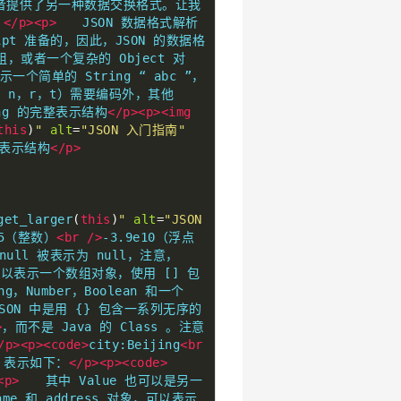
开发者提供了另一种数据交换格式。让我
。
</p><p>
　　JSON 数据格式解析 
ipt 准备的，因此，JSON 的数据格
组，或者一个复杂的 Object 对
示一个简单的 String “ abc ”，
，n，r，t）需要编码外，其他 
ing 的完整表示结构
</p><p><img
this
)
"
alt
=
"JSON 入门指南"
 的表示结构
</p>
get_larger
(
this
)
"
alt
=
"JSON 
45（整数）
<br
/>
-3.9e10（浮点
 null 被表示为 null，注意，
可以表示一个数组对象，使用 [] 包
umber，Boolean 和一个 
JSON 中是用 {} 包含一系列无序的 
>
，而不是 Java 的 Class 。注意 
/p><p><code>
city:Beijing
<br
N 表示如下：
</p><p><code>
<p>
　　其中 Value 也可以是另一
me 和 address 对象，可以表示