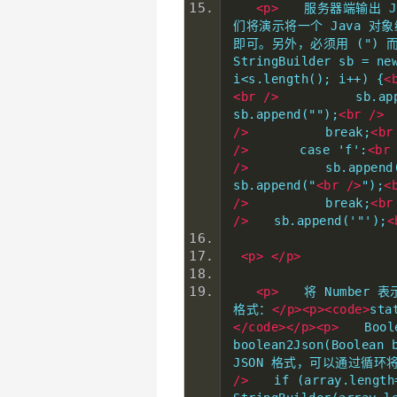
<p>
　　服务器端输出 J
们将演示将一个 Java 对象
即可。另外，必须用 (") 而
StringBuilder sb = ne
i<s.length(); i++) {
<
<br
/>
　　　　　　sb.appe
sb.append("");
<br
/>
　
/>
　　　　　　break;
<br
/>
　　　　case 'f':
<br
/>
　　　　　　sb.append
sb.append("
<br
/>
");
<
/>
　　　　　　break;
<br
/>
　　sb.append('"');
<
<p>
</p>
<p>
　　将 Number 表
格式：
</p><p><code>
sta
</code></p><p>
　　Boo
boolean2Json(Boolean 
JSON 格式，可以通过循
/>
　　if (array.length