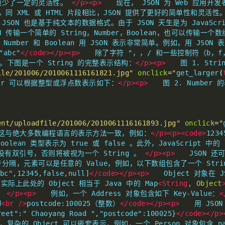
缺少了一定的灵活性。 
</p><p>
　　现在， JSON 为 Web 应用
，同 XML 或 HTML 片段相比，JSON 提供了更好的简单性和灵活性
，JSON 也是基于纯文本的数据格式。由于 JSON 天生是为 JavaScr
 传输一个简单的 String，Number，Boolean，也可以传输一个数
，Number 和 Boolean 用 JSON 表示非常简单。例如，用 JSON 表
"abc"
</code></p><p>
　　除了字符 "，，/ 和一些控制符（b，f
出。下图是一个 String 的完整表示结构：
</p><p>
　　图 1. Str
ile/201006/2010061116161821.jpg"
onclick
=
"
get_larger
(
ber 可以根据整型或浮点数表示如下：
</p><p>
　　图 2. Number
ent/uploadfile/201006/2010061116161893.jpg"
onclick
=
"
这与绝大多数编程语言的表示方法一致，例如：
</p><p><code>
123
oolean 类型表示为 true 或 false 。此外，JavaScript 中的
l 都没有双引号，否则将被视为一个 String 。 
</p><p>
　　JSON 还
，元素可以是任意的 Value，例如，以下数组包含了一个 String，N
bc",12345,false,null]
</code></p><p>
　　Object 对象在 
实际上此处的 Object 相当于 Java 中的 Map
<String
, 
Object
。 
</p><p>
　　例如，一个 Address 对象包含如下 Key-Value：
<
d
<br
/>
postcode:100025（整数）
</code></p><p>
　　用 JSO
reet":" Chaoyang Road ","postcode":100025}
</code></p>
，复杂的 Object 可以嵌套表示，例如，一个 Person 对象包含 na