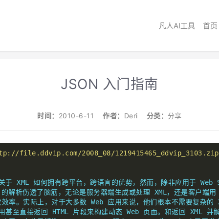
凡人AI工具
首页
JSON 入门指南
时间：
2010-6-11
作者：
Deri
分类：
分享
tp://file.ddvip.com/2008_08/1219415465_ddvip_3103.zip
于 XML 如何拥有跨平台，跨语言的优势，然而，除非应用于 Web Ser
的解析伤透了脑筋，无论是服务器端生成或处理 XML，还是客户端用 Jav
率。实际上，对于大多数 Web 应用来说，他们根本不需要复杂的 X
用甚至直接返回 HTML 片段来构建动态 Web 页面。和返回 XML 并