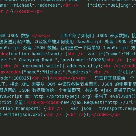
ame":"Michael","address":
<br
/>
　　{"city":"Beijing","s
br
/>
}
</code></p>
处理 JSON 数据 
</p><p>
　　上面介绍了如何用 JSON 表示数据
便发送到客户端，以及客户端如何使用 JavaScript 处理 JSON 
vaScript 处理 JSON 数据。我们通过一个简单的 JavaScript
ode>
function handleJson() {
<br
/>
　var j={"name":"Mich
reet":" Chaoyang Road ","postcode":100025}
<br
/>
　};
<
);
<br
/>
　document.write(j.address.city);
<br
/>
}
</cod
<p><code>
{"name":"Michael","address":
<br
/>
　　{"city":
code":100025}
<br
/>
}
</code></p><p>
　　只需将其赋值给一个 J
，相比 XML 需要从 DOM 中读取各种节点而言，JSON 的使用
器返回的 JSON 数据赋值给一个变量即可。有许多 Ajax 框架早已包
vaScript 库：http://prototypejs.org）提供了 evalJ
cript 变量：
</p><p><code>
new Ajax.Request("http://url"
ction(transport) {
<br
/>
　　var json = transport.resp
.write(json.xxx);
<br
/>
　}
<br
/>
});
</code></p>