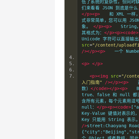
低了系统的复杂性，但同时
们来看看 JSON 到底是什么
</p><p>
　　和 XML 一样
式非常简单，您可以用 JSON
象。 
</p><p>
　　String
其格式为：
</p><p><code>
Unicode 字符可以直接输
src
=
"/content/uploadf
/></p><p>
　　一个 Num
<p>
</p>
<p><img
src
=
"/cont
入门指南"
/></p><p>
　　
数）
</code></p><p>
　　B
true、false 和 nul
含所有元素，每个元素用逗号分隔
null：
</p><p><code>
["a
Key-Value 键值对表示的，
Key 只能用 String 表示
/>
street:Chaoyang Roa
{"city":"Beijing","st
个 Object 或者数组，因此