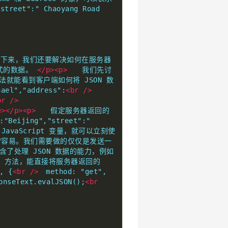
treet":" Chaoyang Road 
，接下来，我们还要解决如何在服务器
格式的数据。 
</p><p>
　　我们先讨
 方法就能看到客户端如何将 JSON 数
ael","address":
<br
/>
br
/>
e></p><p>
　　假定服务器返回的 
"Beijing","street":" 
avaScript 变量，就可以立刻使
非常容易。我们需要做的仅仅是发送一
含了处理 JSON 数据的能力，例如 
SON() 方法，能直接将服务器返回的 
, {
<br
/>
　method: "get",
onseText.evalJSON();
<br