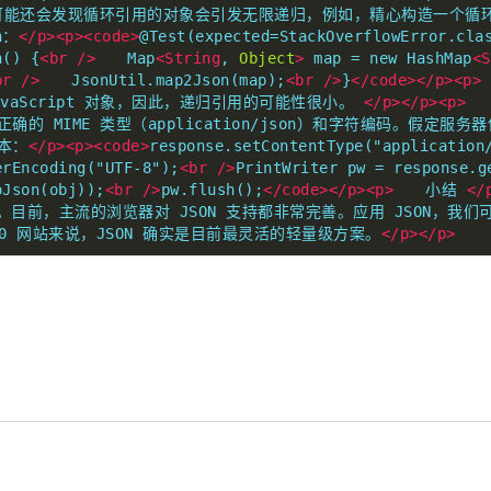
能还会发现循环引用的对象会引发无限递归，例如，精心构造一个循环引
n：
</p><p><code>
@Test(expected=StackOverflowError.cla
n() {
<br
/>
　　Map
<String
, 
Object
>
 map = new HashMap
<S
br
/>
　　JsonUtil.map2Json(map);
<br
/>
}
</code></p><p>
vaScript 对象，因此，递归引用的可能性很小。 
</p></p><p>
　　
正确的 MIME 类型（application/json）和字符编码。假定服务
文本：
</p><p><code>
response.setContentType("application
erEncoding("UTF-8");
<br
/>
PrintWriter pw = response.g
oJson(obj));
<br
/>
pw.flush();
</code></p><p>
　　小结 
</
部分。目前，主流的浏览器对 JSON 支持都非常完善。应用 JSON，我
 2.0 网站来说，JSON 确实是目前最灵活的轻量级方案。
</p></p>