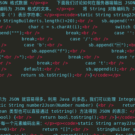
SON 格式数据 
</p><p>
　　下面我们讨论如何在服务器端输出 JSON
编码为 JSON 格式的文本。 
</p><p>
　　将 String 对象编码为
非 (') 表示字符串：
</p><p><code>
static String string2J
w StringBuilder(s.length()+20);
<br
/>
　　sb.append('"'
br
/>
　　　　char c = s.charAt(i);
<br
/>
　　　　switch (
nd(""");
<br
/>
　　　　　　break;
<br
/>
　　　　case '':
　　　　　break;
<br
/>
　　　　case '/':
<br
/>
　　　　　　sb
/>
　　　　case 'b':
<br
/>
　　　　　　sb.append("");
<b
/>
　　　　　　sb.append("f");
<br
/>
　　　　　　break;
<br
("
<br
/>
");
<br
/>
　　　　　　break;
<br
/>
　　　　case 'r
br
/>
　　　　　　break;
<br
/>
　　　　case 't':
<br
/>
　　　
/>
　　　　default:
<br
/>
　　　　　　sb.append(c);
<br
/>
br
/>
　　return sb.toString();
<br
/>
}
</code></p>
示为 JSON 就容易得多，利用 Java 的多态，我们可以处理 Integer，L
tic String number2Json(Number number) {
<br
/>
　　retur
lean 类型也可以直接通过 toString() 方法得到 JSON 的表示：
</
bool) {
<br
/>
　　return bool.toString();
<br
/>
}
</code>
环将每一个元素编码出来：
</p><p><code>
static String array2Js
==0)
<br
/>
　　　　return "[]";
<br
/>
　　StringBuilder s