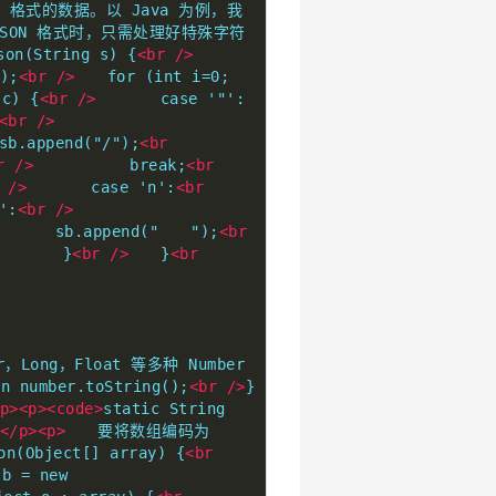
 格式的数据。以 Java 为例，我
 JSON 格式时，只需处理好特殊字符
son(String s) {
<br
/>
);
<br
/>
　　for (int i=0; 
c) {
<br
/>
　　　　case '"':
<br
/>
.append("/");
<br
r
/>
　　　　　　break;
<br
/>
　　　　case 'n':
<br
':
<br
/>
　　　sb.append("　　");
<br
　　　　}
<br
/>
　　}
<br
ong，Float 等多种 Number 
n number.toString();
<br
/>
}
p><p><code>
static String 
</p><p>
　　要将数组编码为 
on(Object[] array) {
<br
b = new 