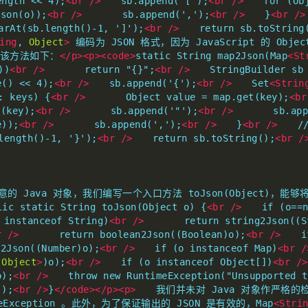
ength << 4);
<br
/>
　　sb.append('[');
<br
/>
　　for (Obj
son(o));
<br
/>
　　　　sb.append(',');
<br
/>
　　}
<br
/>
rAt(sb.length()-1, ']');
<br
/>
　　return sb.toString
ing
, 
Object
>
 编码为 JSON 格式，因为 JavaScript 的 Obje
。该方法如下：
</p><p><code>
static String map2Json(Map
<St
))
<br
/>
　　　　return "{}";
<br
/>
　　StringBuilder sb 
e() << 4);
<br
/>
　　sb.append('{');
<br
/>
　　Set
<Strin
: keys) {
<br
/>
　　　　Object value = map.get(key);
<br
(key);
<br
/>
　　　　sb.append('"');
<br
/>
　　　　sb.appe
e));
<br
/>
　　　　sb.append(',');
<br
/>
　　}
<br
/>
　　//
length()-1, '}');
<br
/>
　　return sb.toString();
<br
/
 Java 对象，我们编写一个入口方法 toJson(Object)，能够将任
lic static String toJson(Object o) {
<br
/>
　　if (o==n
instanceof String)
<br
/>
　　　　return string2Json((S
r
/>
　　　　return boolean2Json((Boolean)o);
<br
/>
　　if
Json((Number)o);
<br
/>
　　if (o instanceof Map)
<br
/
 
Object
>
)o);
<br
/>
　　if (o instanceof Object[])
<br
/>
o);
<br
/>
　　throw new RuntimeException("Unsupported ty
));
<br
/>
}
</code></p><p>
　　我们并未对 Java 对象作严格的
meException 。此外，为了保证输出的 JSON 是有效的，Map
<Stri