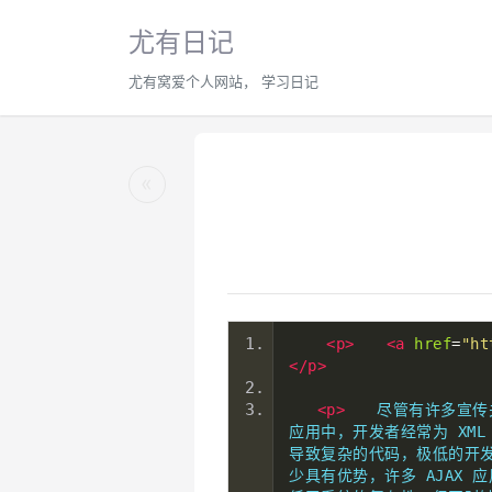
尤有日记
尤有窝爱个人网站， 学习日记
«
<p>
<a
href
=
"ht
</p>
<p>
　　尽管有许多宣传关
应用中，开发者经常为 XML 
导致复杂的代码，极低的开发效
少具有优势，许多 AJAX 应