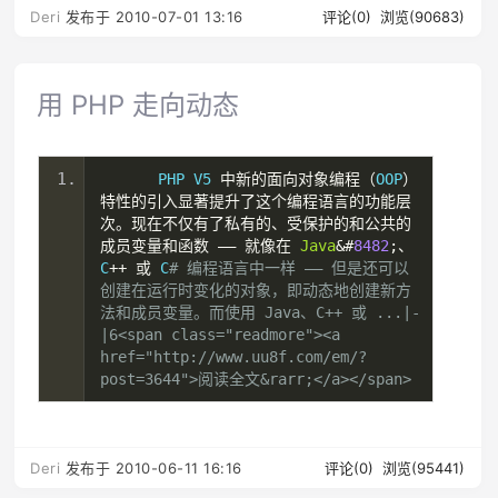
Deri
发布于 2010-07-01 13:16
评论(0)
浏览(90683)
用 PHP 走向动态
   　　PHP V5 
中新的面向对象编程（
OOP
）
特性的引入显著提升了这个编程语言的功能层
次。现在不仅有了私有的、受保护的和公共的
成员变量和函数
――
就像在
Java
&#
8482
;、
C
++
或
 C
# 编程语言中一样 ―― 但是还可以
创建在运行时变化的对象，即动态地创建新方
法和成员变量。而使用 Java、C++ 或 ...|-
|6<span class="readmore"><a 
href="http://www.uu8f.com/em/?
post=3644">阅读全文&rarr;</a></span>
Deri
发布于 2010-06-11 16:16
评论(0)
浏览(95441)