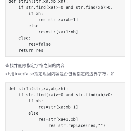
def strIn(str,xa,xb,xh):

    if str.find(xa)>=0 and str.find(xb)>0:

        if xh:

            res=str[xa:xb+1]

        else

            res=str[xa+1:xb]

    else:

        res=false

    return res
查找并删除指定字符之间的内容
xh用true/false指定返回内容是否包含指定的边界字符，如
def strIn(str,xa,xb,xh):

    if str.find(xa)>=0 and str.find(xb)>0:

        if xh:

            res=str[xa:xb+1]

        else

            res=str[xa+1:xb]

                res=str.replace(res,"")
