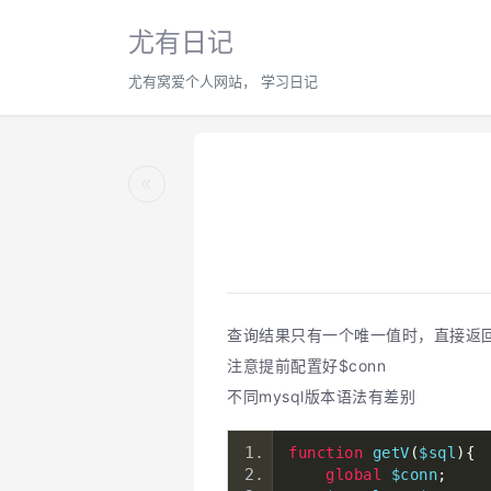
尤有日记
尤有窝爱个人网站， 学习日记
«
查询结果只有一个唯一值时，直接返回，
注意提前配置好$conn
不同mysql版本语法有差别
function
 getV
(
$sql
){
global
 $conn
;