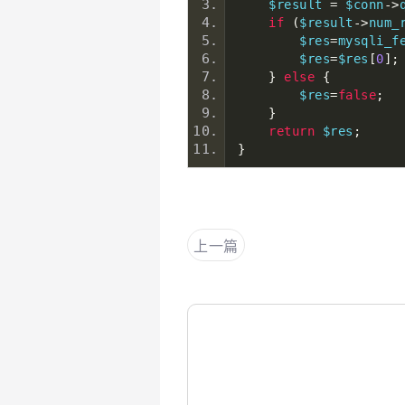
    $result 
=
 $conn
->
if
(
$result
->
num_
        $res
=
mysqli_f
        $res
=
$res
[
0
];
}
else
{
        $res
=
false
;
}
return
 $res
;
}
上一篇