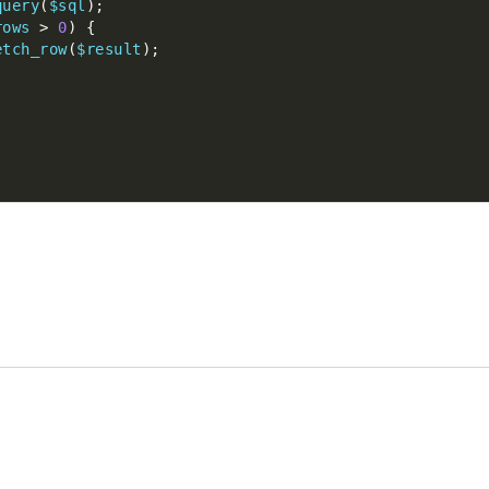
query
(
$sql
);
rows 
>
0
)
{
etch_row
(
$result
);