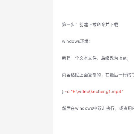
第三步：创建下载命令并下载
windows环境：
新建一个文本文件，后缀改为.bat；
内容粘贴上面复制的，在最后一行的“
}
-o "E:\video\kecheng1.mp4"
然后在windows中双击执行，或者用Po