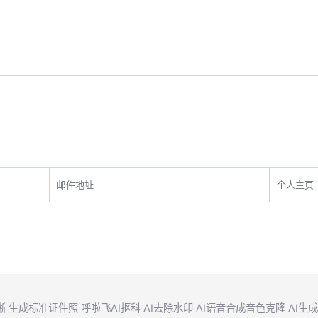
晰
生成标准证件照
呼啦飞AI抠科
AI去除水印
AI语音合成音色克隆
AI生