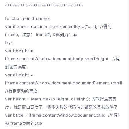
************************************
function reinitIframe(){
var iframe = document.getElementById("uu"); //得到
iframe，注意：iframe的ID此刻为：uu
try{
var bHeight =
iframe.contentWindow.document.body.scrollHeight; //得
到窗口高度
var dHeight =
iframe.contentWindow.document.documentElement.scrollHei
//得到滚动的高度
var height = Math.max(bHeight, dHeight); //取得最高高
度，就是窗口高度了，很多失败的代码估计都是这里被忽略了
var btitle = iframe.contentWindow.document.title; //得到
被iframe页面的title