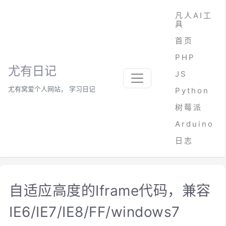
凡人AI工
具
首页
PHP
尤有日记
JS
尤有窝爱个人网站， 学习日记
Python
树莓派
Arduino
日志
自适应高度的Iframe代码，兼容
IE6/IE7/IE8/FF/windows7