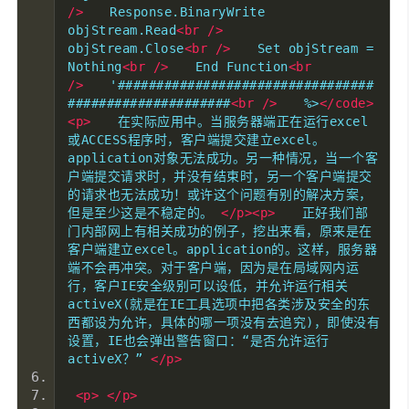
/>
　　Response.BinaryWrite 
objStream.Read
<br
/>
objStream.Close
<br
/>
　　Set objStream = 
Nothing
<br
/>
　　End Function
<br
/>
　　'#################################
#####################
<br
/>
　　%>
</code>
<p>
　　在实际应用中。当服务器端正在运行excel
或ACCESS程序时，客户端提交建立excel。
application对象无法成功。另一种情况，当一个客
户端提交请求时，并没有结束时，另一个客户端提交
的请求也无法成功！或许这个问题有别的解决方案，
但是至少这是不稳定的。 
</p><p>
　　正好我们部
门内部网上有相关成功的例子，挖出来看，原来是在
客户端建立excel。application的。这样，服务器
端不会再冲突。对于客户端，因为是在局域网内运
行，客户IE安全级别可以设低，并允许运行相关
activeX(就是在IE工具选项中把各类涉及安全的东
西都设为允许，具体的哪一项没有去追究)，即使没有
设置，IE也会弹出警告窗口：“是否允许运行
activeX？” 
</p>
<p>
</p>