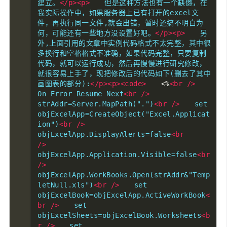
建立。
</p><p>
　　但是这种方法也有一个缺憾，在
我实际操作中，如果服务器上已有打开的excel文
件，再执行同一文件,就会出错，暂时还搞不明白为
何，可能还有一些地方没设置好吧。
</p><p>
　　另
外,上面引用的文章中实例代码格式不太完整，其中很
多换行和空格格式不准确，如果代码完整，只要复制
代码，就可以运行成功，然后再慢慢进行研究修改，
就很容易上手了，现把修改后的代码如下(删去了其中
画图表的部分):
</p><p><code>
<%
<br
/>
On Error Resume Next
<br
/>
strAddr=Server.MapPath(".")
<br
/>
　　set 
objExcelApp=CreateObject("Excel.Applicat
ion")
<br
/>
objExcelApp.DisplayAlerts=false
<br
/>
objExcelApp.Application.Visible=false
<br
/>
objExcelApp.WorkBooks.Open(strAddr&"Temp
letNull.xls")
<br
/>
　　set 
objExcelBook=objExcelApp.ActiveWorkBook
<
br
/>
　　set 
objExcelSheets=objExcelBook.Worksheets
<b
r
/>
　　set 