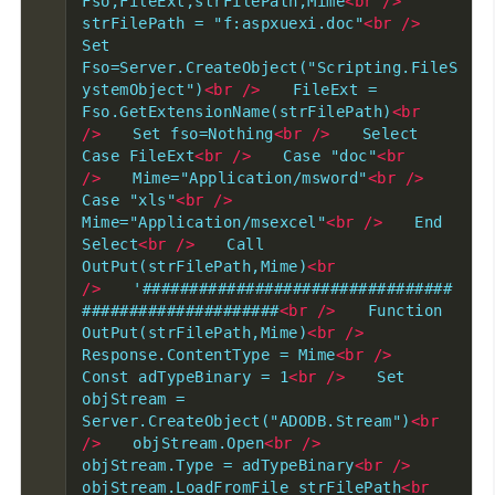
Fso,FileExt,strFilePath,Mime
<br
/>
strFilePath = "f:aspxuexi.doc"
<br
/>
Set 
Fso=Server.CreateObject("Scripting.FileS
ystemObject")
<br
/>
　　FileExt = 
Fso.GetExtensionName(strFilePath)
<br
/>
　　Set fso=Nothing
<br
/>
　　Select 
Case FileExt
<br
/>
　　Case "doc"
<br
/>
　　Mime="Application/msword"
<br
/>
Case "xls"
<br
/>
Mime="Application/msexcel"
<br
/>
　　End 
Select
<br
/>
　　Call 
OutPut(strFilePath,Mime)
<br
/>
　　'#################################
#####################
<br
/>
　　Function 
OutPut(strFilePath,Mime)
<br
/>
Response.ContentType = Mime
<br
/>
Const adTypeBinary = 1
<br
/>
　　Set 
objStream = 
Server.CreateObject("ADODB.Stream")
<br
/>
　　objStream.Open
<br
/>
objStream.Type = adTypeBinary
<br
/>
objStream.LoadFromFile strFilePath
<br