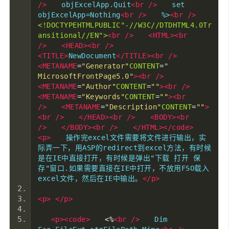
/>
　　objExcelApp.Quit
<br
/>
　　set 
objExcelApp=Nothing
<br
/>
　　%>
<br
/>
<!DOCTYPEHTMLPUBLIC"-//W3C//DTDHTML4.0Tr
ansitional//EN">
<br
/>
<HTML><br
/>
<HEAD><br
/>
<TITLE>
NewDocument
</TITLE><br
/>
<METANAME
=
"Generator"
CONTENT
=
" 
MicrosoftFrontPage5.0"
><br
/>
<METANAME
=
"Author"
CONTENT
=
""
><br
/>
<METANAME
=
"Keywords"
CONTENT
=
""
><br
/>
<METANAME
=
"Description"
CONTENT
=
""
>
<br
/>
</HEAD><br
/>
<BODY><br
/>
</BODY><br
/>
</HTML></code>
<p>
　　操作完excel文件需要将文件进行输出，实
际弄一下，用ASP的redirect到excel方法，有时候
是在IE中直接打开，有时候是弹出"下载 打开 保
存"窗口.如果需要直接在IE中打开，不放用FSO载入
excel文件，然后在IE中输出。
</p>
<p>
</p>
<p><code>
<%
<br
/>
　　Dim 