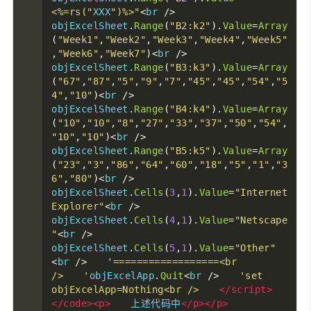
<%=rs("
XXX
")%>"
<
br 
/>　　
objExcelSheet
.
Range
(
"B2:k2"
).
Value
=
Array
(
"Week1"
,
"Week2"
,
"Week3"
,
"Week4"
,
"Week5"
,
"Week6"
,
"Week7"
)<
br 
/>　　
objExcelSheet
.
Range
(
"B3:k3"
).
Value
=
Array
(
"67"
,
"87"
,
"5"
,
"9"
,
"7"
,
"45"
,
"45"
,
"54"
,
"5
4"
,
"10"
)<
br 
/>　　
objExcelSheet
.
Range
(
"B4:k4"
).
Value
=
Array
(
"10"
,
"10"
,
"8"
,
"27"
,
"33"
,
"37"
,
"50"
,
"54"
,
"10"
,
"10"
)<
br 
/>　　
objExcelSheet
.
Range
(
"B5:k5"
).
Value
=
Array
(
"23"
,
"3"
,
"86"
,
"64"
,
"60"
,
"18"
,
"5"
,
"1"
,
"3
6"
,
"80"
)<
br 
/>　　
objExcelSheet
.
Cells
(
3
,
1
).
Value
=
"Internet
Explorer"
<
br 
/>　　
objExcelSheet
.
Cells
(
4
,
1
).
Value
=
"Netscape
"
<
br 
/>　　
objExcelSheet
.
Cells
(
5
,
1
).
Value
=
"Other"
<
br 
/>　　
'==================<br 
/>　　'
objExcelApp
.
Quit
<
br 
/>　　
'set 
objExcelApp=Nothing<br />　　
</script>
</code><p>
　　上述代码中
</p></p>