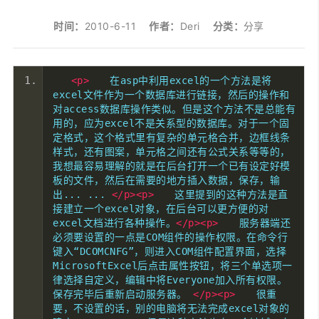
时间：
2010-6-11
作者：
Deri
分类：
分享
<p>
　　在asp中利用excel的一个方法是将
excel文件作为一个数据库进行链接，然后的操作和
对access数据库操作类似。但是这个方法不是总能有
用的，应为excel不是关系型的数据库。对于一个固
定格式，这个格式里有复杂的单元格合并，边框线条
样式，还有图案，单元格之间还有公式关系等等的，
我想最容易理解的就是在后台打开一个已有设定好模
板的文件，然后在需要的地方插入数据，保存，输
出... ... 
</p><p>
　　这里提到的这种方法是直
接建立一个excel对象，在后台可以更方便的对
excel文档进行各种操作。
</p><p>
　　服务器端还
必须要设置的一点是COM组件的操作权限。在命令行
键入“DCOMCNFG”，则进入COM组件配置界面，选择 
MicrosoftExcel后点击属性按钮，将三个单选项一
律选择自定义，编辑中将Everyone加入所有权限。
保存完毕后重新启动服务器。 
</p><p>
　　很重
要，不设置的话，别的电脑将无法完成excel对象的