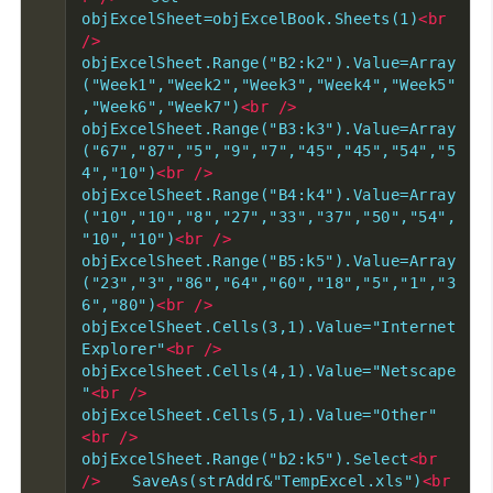
objExcelSheet=objExcelBook.Sheets(1)
<br
/>
objExcelSheet.Range("B2:k2").Value=Array
("Week1","Week2","Week3","Week4","Week5"
,"Week6","Week7")
<br
/>
objExcelSheet.Range("B3:k3").Value=Array
("67","87","5","9","7","45","45","54","5
4","10")
<br
/>
objExcelSheet.Range("B4:k4").Value=Array
("10","10","8","27","33","37","50","54",
"10","10")
<br
/>
objExcelSheet.Range("B5:k5").Value=Array
("23","3","86","64","60","18","5","1","3
6","80")
<br
/>
objExcelSheet.Cells(3,1).Value="Internet
Explorer"
<br
/>
objExcelSheet.Cells(4,1).Value="Netscape
"
<br
/>
objExcelSheet.Cells(5,1).Value="Other"
<br
/>
objExcelSheet.Range("b2:k5").Select
<br
/>
　　SaveAs(strAddr&"TempExcel.xls")
<br