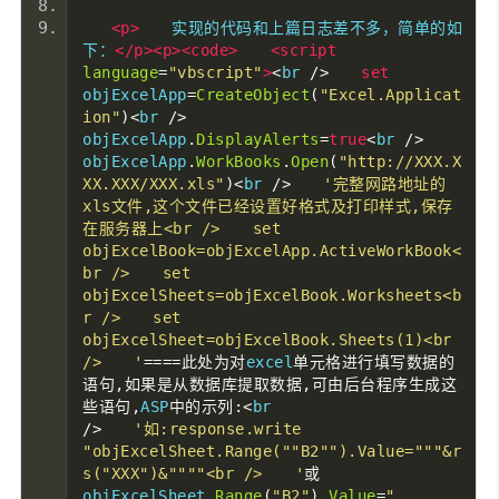
<p>
　　实现的代码和上篇日志差不多，简单的如
下：
</p><p><code>
<script
language
=
"vbscript"
>
<
br 
/>　　
set
objExcelApp
=
CreateObject
(
"Excel.Applicat
ion"
)<
br 
/>　　
objExcelApp
.
DisplayAlerts
=
true
<
br 
/>　　
objExcelApp
.
WorkBooks
.
Open
(
"http://XXX.X
XX.XXX/XXX.xls"
)<
br 
/>　　
'完整网路地址的
xls文件,这个文件已经设置好格式及打印样式,保存
在服务器上<br />　　set 
objExcelBook=objExcelApp.ActiveWorkBook<
br />　　set 
objExcelSheets=objExcelBook.Worksheets<b
r />　　set 
objExcelSheet=objExcelBook.Sheets(1)<br 
/>　　'
====此处为对
excel
单元格进行填写数据的
语句,如果是从数据库提取数据,可由后台程序生成这
些语句,
ASP
中的示列:<
br 
/>　　
'如:response.write 
"objExcelSheet.Range(""B2"").Value="""&r
s("XXX")&""""<br />　　'
或
objExcelSheet
.
Range
(
"B2"
).
Value
=
"