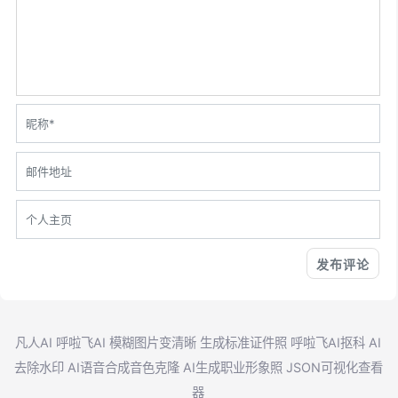
凡人AI
呼啦飞AI
模糊图片变清晰
生成标准证件照
呼啦飞AI抠科
AI
去除水印
AI语音合成音色克隆
AI生成职业形象照
JSON可视化查看
器