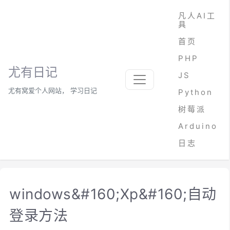
凡人AI工
具
首页
PHP
尤有日记
JS
尤有窝爱个人网站， 学习日记
Python
树莓派
Arduino
日志
windows&#160;Xp&#160;自动
登录方法