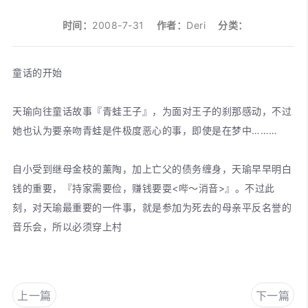
时间：
2008-7-31
作者：
Deri
分类：
童话的开始
天瑜向往童话故事『青蛙王子』，为面对王子的刹那感动，不过
她也认为要亲吻青蛙是件极度恶心的事，即使是在梦中………
自小受到继母金枝的薰陶，加上亡父的债务缠身，天瑜早早明白
钱的重要，『持家需要俭，赚钱要耍<哔～消音>』。不过此
刻，对天瑜最重要的一件事，就是参加为死去的母亲平反名誉的
音乐会，所以必须穿上村
上一篇
下一篇